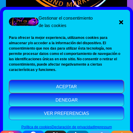
Gestionar el consentimiento
de las cookies
Para ofrecer la mejor experiencia, utilizamos cookies para
almacenar y/o acceder a la información del dispositivo. El
consentimiento que nos das para utilizar ésta tecnología, nos
Inicio
permite procesar datos como el comportamiento de navegación o
Nosotros
las identificaciones únicas en este sitio. No consentir o retirar el
consentimiento, puede afectar negativamente a ciertas
Servicios
características y funciones.
Packs
Blog
ACEPTAR
Contacto
DENEGAR
Copyright © 2026 - MGD Multigestiones Digitales Powered by
multigestionesdigitales.com
VER PREFERENCIAS
Política de cookies
Declaración de privacidad
Impressum