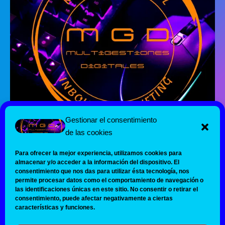
Gestionar el consentimiento
de las cookies
Para ofrecer la mejor experiencia, utilizamos cookies para
almacenar y/o acceder a la información del dispositivo. El
consentimiento que nos das para utilizar ésta tecnología, nos
permite procesar datos como el comportamiento de navegación o
Inicio
las identificaciones únicas en este sitio. No consentir o retirar el
consentimiento, puede afectar negativamente a ciertas
Nosotros
características y funciones.
Servicios